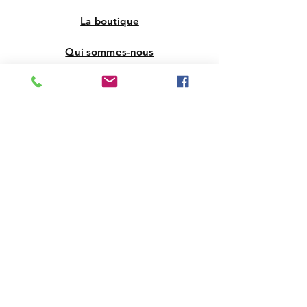
La boutique
Qui sommes-nous
Contact
FAQ
Livraison et retours
Politique de la boutique
Support Clients
Instagram