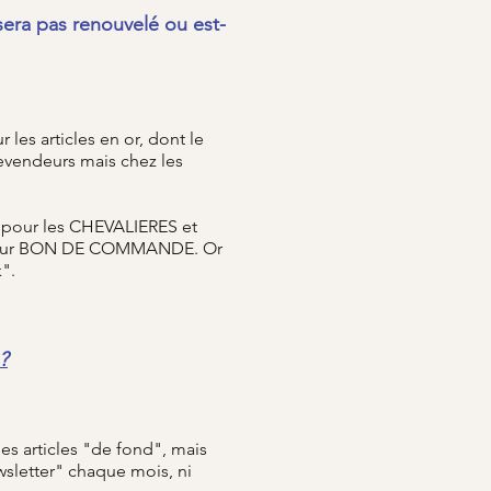
sera pas renouvelé ou est-
 les articles en or, dont le
revendeurs mais chez les
as pour les CHEVALIERES et
NE sur BON DE COMMANDE. Or
".
?
s articles "de fond", mais
wsletter" chaque mois, ni