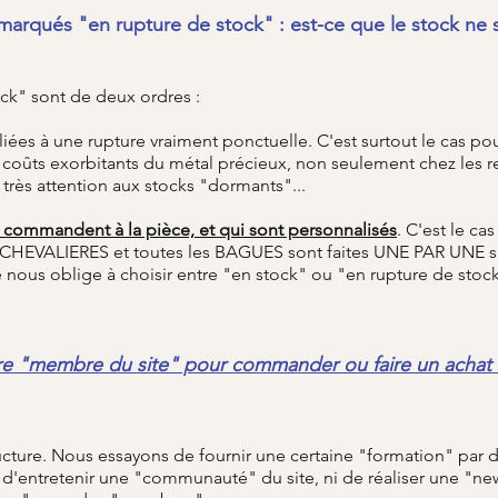
 marqués "en rupture de stock" : est-ce que le stock ne 
ck" sont de deux ordres :​
 liées à une rupture vraiment ponctuelle. C'est surtout le cas pour
s coûts exorbitants du métal précieux, non seulement chez les 
 très attention aux stocks "dormants"...
 se commandent à la pièce, et qui sont personnalisés
. C'est le c
s CHEVALIERES et toutes les BAGUES sont faites UNE PAR U
 nous oblige à choisir entre "en stock" ou "en rupture de stock
tre "membre du site" pour commander ou faire un achat 
ture. Nous essayons de fournir une certaine "formation" par de
d'entretenir une "communauté" du site, ni de réaliser une "ne