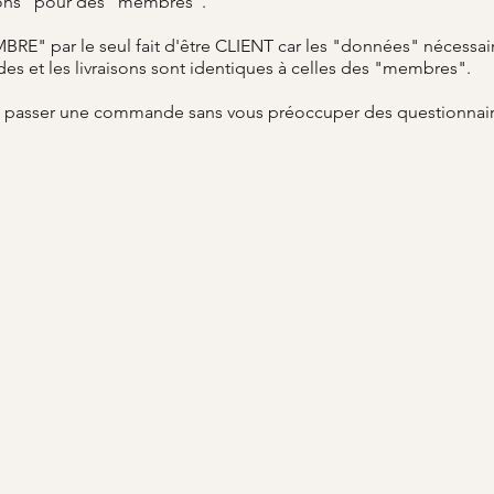
ions" pour des "membres".
BRE" par le seul fait d'être CLIENT car les "données" nécessair
s et les livraisons sont identiques à celles des "membres".
z passer une commande sans vous préoccuper des questionnai