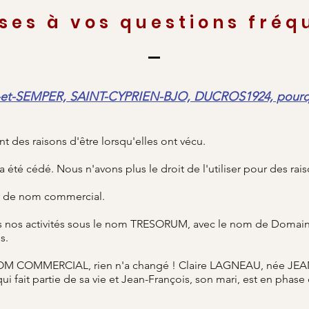
ses à vos questions fréq
t-SEMPER, SAINT-CYPRIEN-BJO, DUCROS1924, pourquoi
t des raisons d'être lorsqu'elles ont vécu.
é cédé. Nous n'avons plus le droit de l'utiliser pour des rais
r de nom commercial.
s nos activités sous le nom TRESORUM, avec le nom de Domaine
s.
OM COMMERCIAL, rien n'a changé ! Claire LAGNEAU, née JEANN
qui fait partie de sa vie et Jean-François, son mari, est en phas