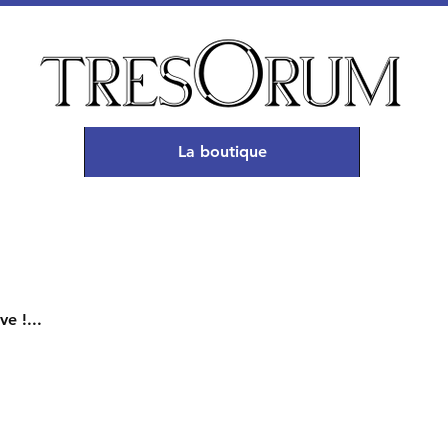
La boutique
e !...