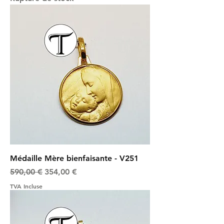
Médaille Mère bienfaisante - V251
Prix original
Prix promotionnel
590,00 €
354,00 €
TVA Incluse