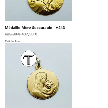
Médaille Mère Secourable - V243
Prix original
Prix promotionnel
625,00 €
437,50 €
TVA Incluse