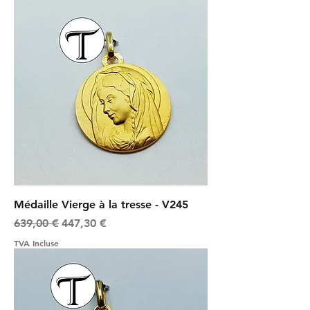
Médaille Vierge à la tresse - V245
Prix original
Prix promotionnel
639,00 €
447,30 €
TVA Incluse