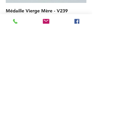
Médaille Vierge Mère - V239
Rupture de stock
Médaille Virgo simplissima - V238
Rupture de stock