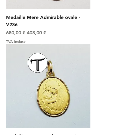
Médaille Mère Admirable ovale -
V236
Prix original
Prix promotionnel
680,00 €
408,00 €
TVA Incluse