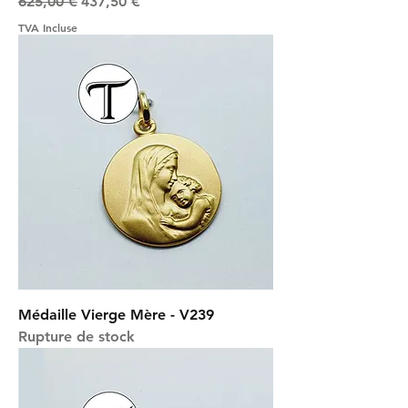
Prix original
Prix promotionnel
625,00 €
437,50 €
TVA Incluse
Médaille Vierge Mère - V239
Rupture de stock