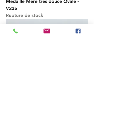
Médaille Mère très douce Ovale -
V235
Rupture de stock
Médaille Vierge priante- V234
Rupture de stock