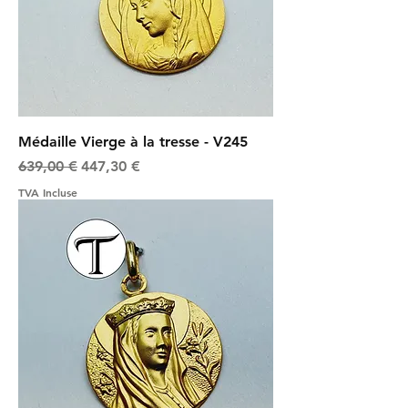
Médaille Vierge à la tresse - V245
Prix original
Prix promotionnel
639,00 €
447,30 €
TVA Incluse