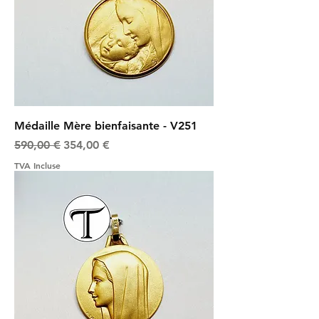
Médaille Mère bienfaisante - V251
Prix original
Prix promotionnel
590,00 €
354,00 €
TVA Incluse