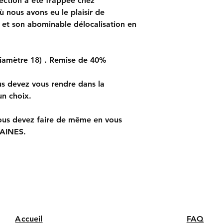
lection a été frappée chez
et faire un choix de
La différence de coul
est un "produit" qui
nous avons eu le plaisir de
"couleur perçue" su
SI VOUS SOUHAI
on et son abominable délocalisation en
constituer un motif 
vous devez égalemen
Internet, les photos 
CHAINES et faire un
diamètre 18) . Remise de 40%
us devez vous rendre dans la
n choix.
us devez faire de même en vous
HAINES.
Accueil
FAQ