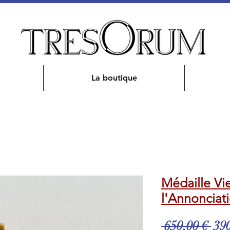
La boutique
Médaille Vi
l'Annonciat
Pri
 650,00 € 
390