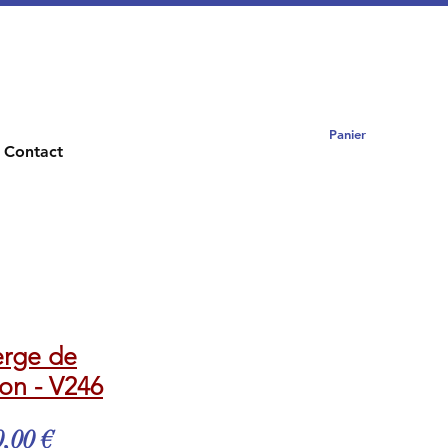
Panier
Contact
erge de
ion - V246
x
Prix
,00 €