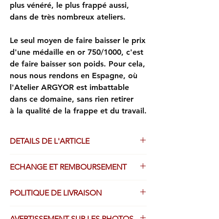
plus vénéré, le plus frappé aussi,
dans de très nombreux ateliers.
Le seul moyen de faire baisser le prix
d'une médaille en or 750/1000, c'est
de faire baisser son poids. Pour cela,
nous nous rendons en Espagne, où
l'Atelier ARGYOR est imbattable
dans ce domaine, sans rien retirer
à la qualité de la frappe et du travail.
DETAILS DE L'ARTICLE
Médailles frappées avec le plus grand
ECHANGE ET REMBOURSEMENT
soin par l’atelier de fabrication ARGYOR.
OR JAUNE 750/1000, finition sablée
Droit de retour légal possible, avec
patiné couleur or champagne, bélière
POLITIQUE DE LIVRAISON
remboursement intégral, sauf le port, dans
polie.
les 14 jours de votre achat.
Format ovale, hauteur hors anneau :
Tous les produits achetés sur ce site sont
AVERTISSEMENT SUR LES PHOTOS