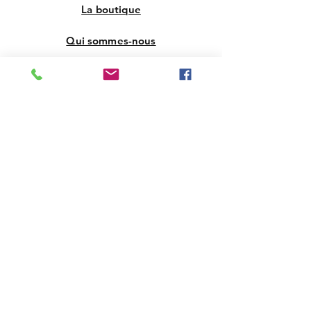
La boutique
Qui sommes-nous
Contact
FAQ
Livraison et retours
Politique de la boutique
Support Clients
Instagram