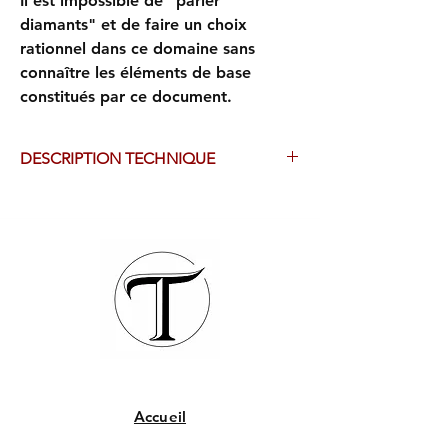
Il est impossible de "parler
diamants" et de faire un choix
rationnel dans ce domaine sans
connaître les éléments de base
constitués par ce document.
DESCRIPTION TECHNIQUE
DOCUMENT au format .pdf à télécharger.
Ce document est gratuit, il n'y a rien à
payer.
Pour le recevoir, vous devez vous inscrire
comme si vous commandiez un objet
payant.
Dans l'Email de remerciement de
commande, vous recevrez un lien pour le
téléchargement du document, valide 30
jours
Accueil