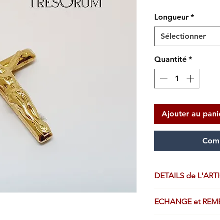
Longueur
*
Sélectionner
Quantité
*
Ajouter au pani
Comm
DETAILS de L'ART
Pendentif fabriqué a
ECHANGE et RE
l’atelier de fabricat
OR JAUNE 750/1000, 
Droit de retour lég