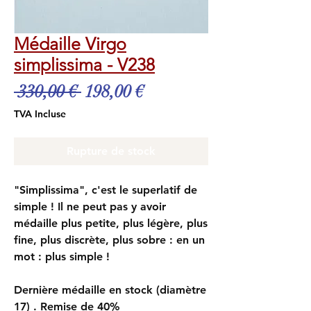
Médaille Virgo
simplissima - V238
Prix
Prix
 330,00 € 
198,00 €
original
promotionnel
TVA Incluse
Rupture de stock
"Simplissima", c'est le superlatif de
simple ! Il ne peut pas y avoir
médaille plus petite, plus légère, plus
fine, plus discrète, plus sobre : en un
mot : plus simple !
Dernière médaille en stock (diamètre
17) . Remise de 40%