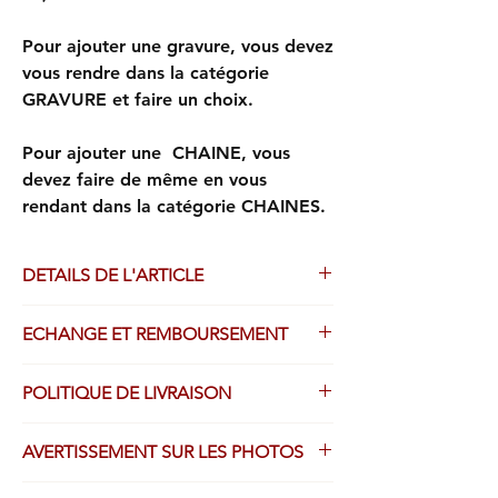
Pour ajouter une gravure, vous devez
vous rendre dans la catégorie
GRAVURE et faire un choix.
Pour ajouter une CHAINE, vous
devez faire de même en vous
rendant dans la catégorie CHAINES.
DETAILS DE L'ARTICLE
Dernière médaille en stock. Or 750/1000.
ECHANGE ET REMBOURSEMENT
Prix de déstockage - 40%
Finition sablée.
Droit de retour légal possible, avec
Diamètre : 16 mm.
POLITIQUE DE LIVRAISON
remboursement intégral, sauf le port, dans
Poids : 1.36 gr.
les 14 jours de votre achat.
Tous les produits achetés sur ce site sont
Les articles personnalisés par GRAVURE
AVERTISSEMENT SUR LES PHOTOS
expédiés dans un écrin portant le nom de
ne sont pas retournables.
notre établissement avec une pochette
Sauf contre indication, toutes les photos