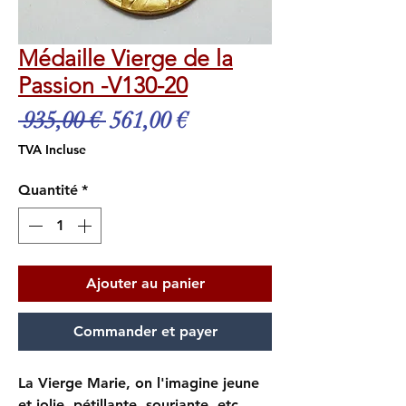
Médaille Vierge de la
Passion -V130-20
Prix
Prix
 935,00 € 
561,00 €
original
promotionnel
TVA Incluse
Quantité
*
Ajouter au panier
Commander et payer
La Vierge Marie, on l'imagine jeune
et jolie, pétillante, souriante, etc.