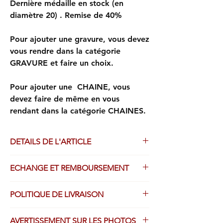
Dernière médaille en stock (en
diamètre 20) . Remise de 40%
Pour ajouter une gravure, vous devez
vous rendre dans la catégorie
GRAVURE et faire un choix.
Pour ajouter une CHAINE, vous
devez faire de même en vous
rendant dans la catégorie CHAINES.
DETAILS DE L'ARTICLE
Médaille lourde, frappe ancienne. Or
ECHANGE ET REMBOURSEMENT
750/1000.
Prix de déstockage - 40%
Droit de retour légal possible, avec
Finition sablée.
POLITIQUE DE LIVRAISON
remboursement intégral, sauf le port, dans
Diamètre : 20 mm.
les 14 jours de votre achat.
Poids : 4.90 gr.
Tous les produits achetés sur ce site sont
Les articles personnalisés par GRAVURE
AVERTISSEMENT SUR LES PHOTOS