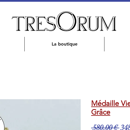
La boutique
Médaille Vi
Grâce
Pri
 580,00 € 
348