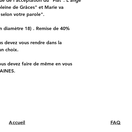
ue de l'acceptation du "Fiat". L'ange
et faire un choix de
La différence de coul
est un "produit" qui
 pleine de Grâces" et Marie va
"couleur perçue" su
SI VOUS SOUHAI
 selon votre parole".
constituer un motif 
vous devez égalemen
Internet, les photos 
CHAINES et faire un
en diamètre 18) . Remise de 40%
us devez vous rendre dans la
n choix.
us devez faire de même en vous
HAINES.
Accueil
FAQ