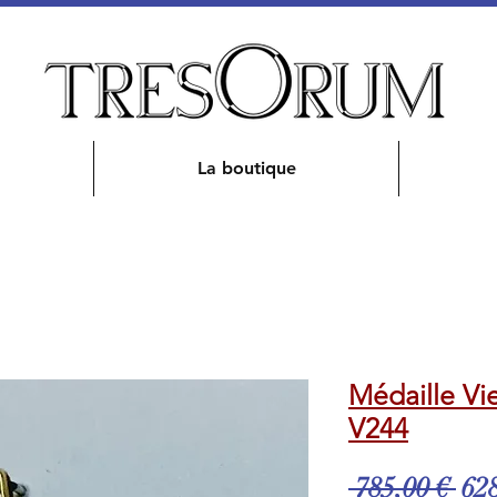
La boutique
Médaille Vi
V244
Pri
 785,00 € 
628