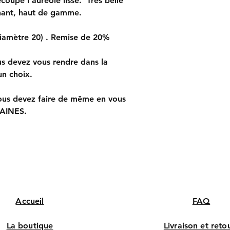
écoupe l'auréole lisse. Très belle
et faire un choix de
La différence de coul
est un "produit" qui
nnant, haut de gamme.
"couleur perçue" su
SI VOUS SOUHAI
constituer un motif 
vous devez égalemen
diamètre 20) . Remise de 20%
Internet, les photos 
CHAINES et faire un
us devez vous rendre dans la
n choix.
us devez faire de même en vous
HAINES.
Accueil
FAQ
La boutique
Livraison et reto