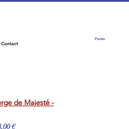
Panier
Contact
erge de Majesté -
x
Prix
,00 €