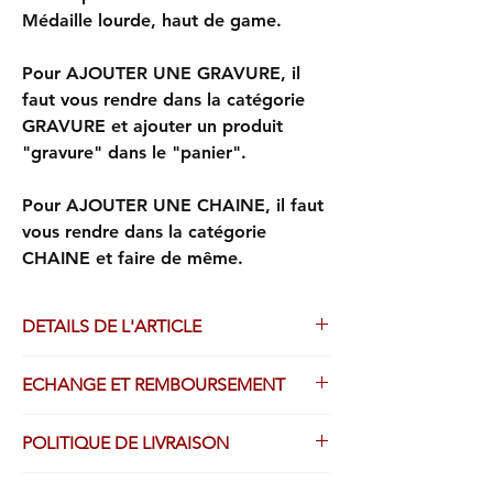
Médaille lourde, haut de game.
Pour AJOUTER UNE GRAVURE, il
faut vous rendre dans la catégorie
GRAVURE et ajouter un produit
"gravure" dans le "panier".
Pour AJOUTER UNE CHAINE, il faut
vous rendre dans la catégorie
CHAINE et faire de même.
DETAILS DE L'ARTICLE
Médailles frappées avec le plus grand
ECHANGE ET REMBOURSEMENT
soin par l’atelier de fabrication Ducros.
OR JAUNE 750/1000
Droit de retour légal possible, avec
Finition sablée teintée 3N champagne,
POLITIQUE DE LIVRAISON
remboursement intégral, sauf le port, dans
bélière polie.
les 14 jours de votre achat.
Diamètre : 18 mm.
Tous les produits achetés sur ce site sont