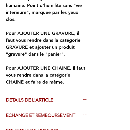
humaine. Point d'humilité sans "vie
intérieure", marquée par les yeux
clos.
Pour AJOUTER UNE GRAVURE, il
faut vous rendre dans la catégorie
GRAVURE et ajouter un produit
"gravure" dans le "panier".
Pour AJOUTER UNE CHAINE, il faut
vous rendre dans la catégorie
CHAINE et faire de même.
DETAILS DE L'ARTICLE
Médailles frappées avec le plus grand
ECHANGE ET REMBOURSEMENT
soin par l’atelier de fabrication Ducros.
OR JAUNE 750/1000
Droit de retour légal possible, avec
Finition sablée teintée 3N champagne,