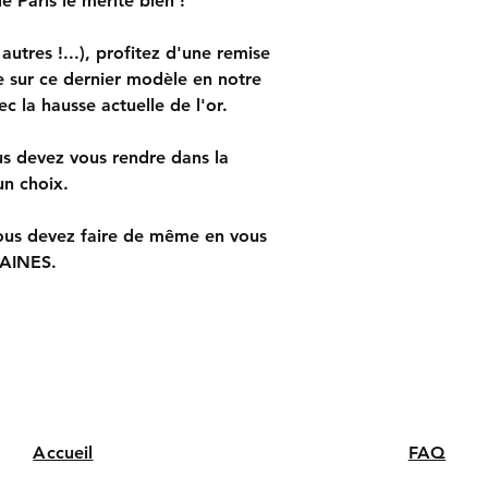
 Paris le mérite bien !
et faire un choix de
La différence de coul
est un "produit" qui
"couleur perçue" su
SI VOUS SOUHAI
 autres !...), profitez d'une remise
constituer un motif 
vous devez égalemen
 sur ce dernier modèle en notre
Internet, les photos 
CHAINES et faire un
c la hausse actuelle de l'or.
us devez vous rendre dans la
n choix.
us devez faire de même en vous
HAINES.
Accueil
FAQ