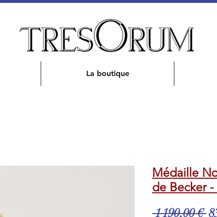
La boutique
Médaille No
de Becker -
P
 1 190,00 € 
8