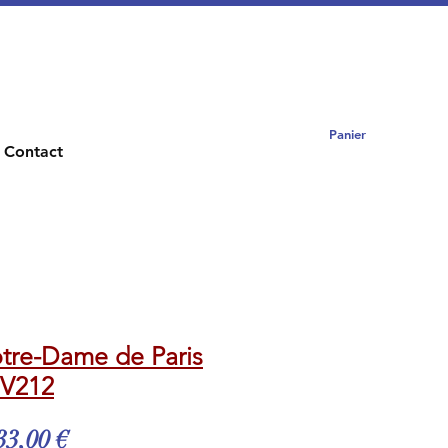
Panier
Contact
tre-Dame de Paris
 V212
rix
Prix
33,00 €