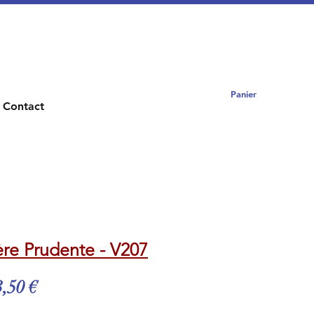
Panier
Contact
re Prudente - V207
x
Prix
,50 €
ginal
promotionnel