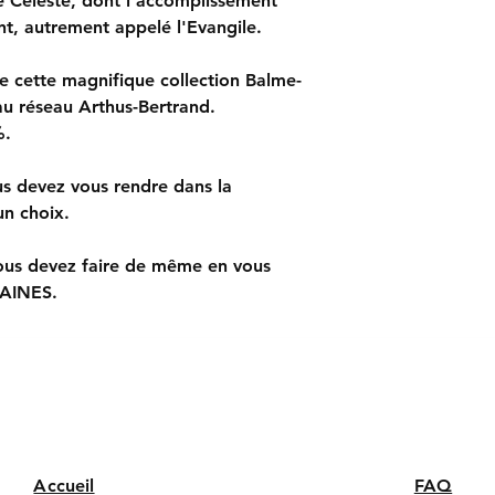
Céleste, dont l'accomplissement
"couleur perçue" su
SI VOUS SOUHAI
constituer un motif 
t, autrement appelé l'Evangile.
vous devez égalemen
Internet, les photos 
CHAINES et faire un
e cette magnifique collection Balme-
au réseau Arthus-Bertrand.
%.
us devez vous rendre dans la
n choix.
us devez faire de même en vous
HAINES.
Accueil
FAQ