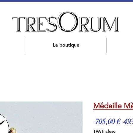
La boutique
Médaille Mè
Pri
 705,00 € 
493
ori
TVA Incluse