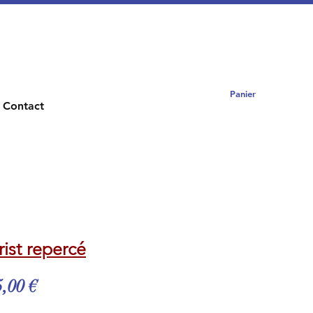
Panier
Contact
rist repercé
x
Prix
,00 €
ginal
promotionnel