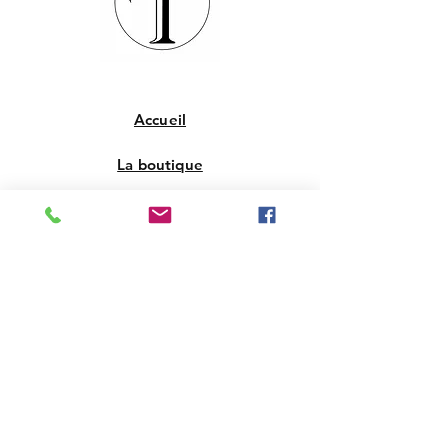
locaux, le port n'est jamais gratuit. Le
forfait actuel du port est de 8.5 €. pour la
France Métropolitaine.
Accueil
La boutique
Qui sommes-nous
Contact
FAQ
Livraison et retours
Politique de la boutique