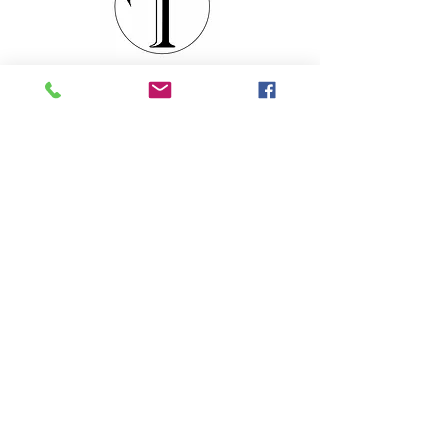
locaux, le port n'est jamais gratuit. Le
forfait actuel du port est de 8.5 €. pour la
France Métropolitaine.
Accueil
La boutique
Qui sommes-nous
Contact
FAQ
Livraison et retours
Politique de la boutique